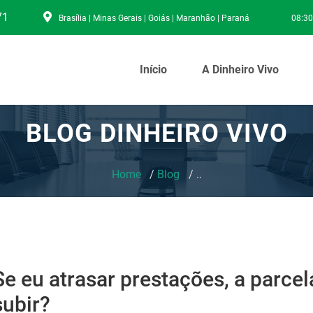
71
Brasília | Minas Gerais | Goiás | Maranhão | Paraná
08:30
Início
A Dinheiro Vivo
BLOG DINHEIRO VIVO
Home
Blog
..
Se eu atrasar prestações, a parce
subir?