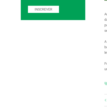
INSCREVER
A
d
p
s
A
b
l
F
u