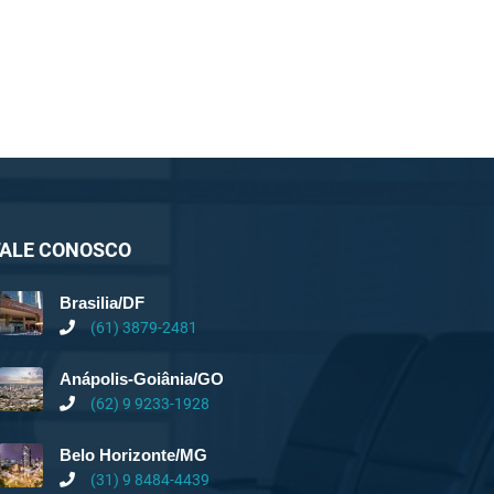
FALE CONOSCO
Brasilia/DF
(61) 3879-2481
Anápolis-Goiânia/GO
(62) 9 9233-1928
Belo Horizonte/MG
(31) 9 8484-4439