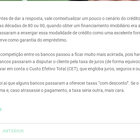
ntes de dar a resposta, vale contextualizar um pouco o cenário do crédito
as décadas de 80 ou 90, quando obter um financiamento imobiliário era a
assaram a enxergar essa modalidade de crédito como uma excelente forma 
erve como garantia do empréstimo.
 competição entre os bancos passou a ficar muito mais acirrada, pois ha
ancos passaram a disputar o cliente pela taxa de juros (de forma equi
evar em conta o Custo Efetivo Total (CET), que engloba juros, seguros e o
oi aí que alguns bancos passaram a oferecer taxas “com desconto”. Se o c
ma e, caso atrasasse o pagamento, a taxa seria outra, mais cara.
ANTERIOR